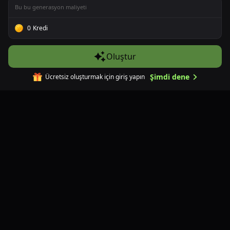
Yapay Zeka Videodan Animeye Dönüştürücü
Bu bu generasyon maliyeti
Video Yükseltici
0
Kredi
Yapay Zeka Altyazı Silici
tools.videoBackgroundRemoverShortTitle
Oluştur
Yapay Zeka Video Genişletici
Yapay Zeka Video Hareket Taklidi
Şimdi dene
Ücretsiz oluşturmak için giriş yapın
Görsel Araçları
AI Görsel Oluşturucu
AI Prompt Tersine Mühendislik eklentisi
Görsel'den Görsel'e AI
AI Arka Plan Değiştirici
AI Görsel Boyut Ayarlayıcı
AI Görsel Çevirisi
AI Görsel İyileştirici
Görüntü İstemi Tersine Çevirme
AI ile görselden metin kaldır