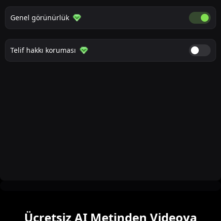
Genel görünürlük
Genel g
Telif hakkı koruması
Telif ha
Ücretsiz AI Metinden Videoya