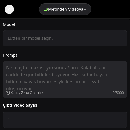
Metinden Videoya
Ücretsiz AI Metinden Videoya Üretici
Model
Lütfen bir model seçin.
Prompt
Yapay Zeka Önerileri
0/5000
Çıktı Video Sayısı
1