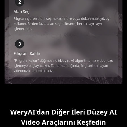
2
Alan Seç
Filigranı içeren alanı seçmek için fare veya dokunmatik yüzeyi
kullanın. Birden fazla alan seçebilirsiniz, her biri ayrı ayrı
işlenecektir.
3
Filigranı Kaldır
"Filigranı Kaldır" düğmesine tıklayın, AI algoritmamız videonuzu
işlemeye başlayacaktır. Tamamlandığında, filigranlı olmayan
videonuzu indirebilirsiniz.
WeryAI'dan Diğer İleri Düzey AI
Video Araçlarını Keşfedin