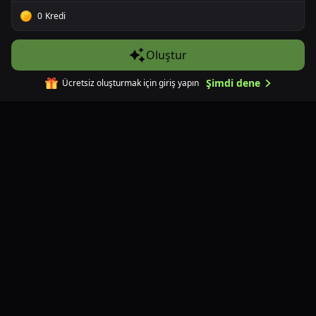
AI Görsel Çevirisi
0
Kredi
AI Görsel İyileştirici
Oluştur
Görüntü İstemi Tersine Çevirme
AI ile görselden metin kaldır
Şimdi dene
Ücretsiz oluşturmak için giriş yapın
Fotoğraf Restorasyonu
AI Görsel Arka Plan Kaldırıcı
AI Image Extender
Şirket
Hakkımızda
Bize Ulaşın
Fiyatlar
SSS
İade Politikası
Gizlilik Politikası