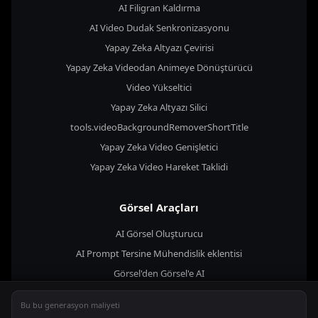
AI Filigran Kaldırma
AI Video Dudak Senkronizasyonu
Yapay Zeka Altyazı Çevirisi
Yapay Zeka Videodan Animeye Dönüştürücü
Video Yükseltici
Yapay Zeka Altyazı Silici
tools.videoBackgroundRemoverShortTitle
Yapay Zeka Video Genişletici
Yapay Zeka Video Hareket Taklidi
Görsel Araçları
AI Görsel Oluşturucu
AI Prompt Tersine Mühendislik eklentisi
Görsel'den Görsel'e AI
AI Arka Plan Değiştirici
Bu bu generasyon maliyeti
AI Görsel Boyut Ayarlayıcı