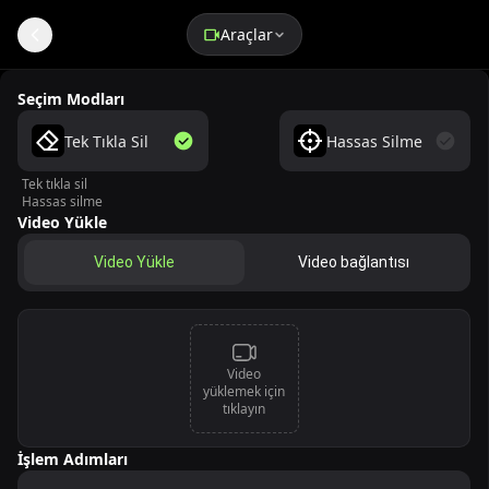
Araçlar
Ücretsiz Çevrimiçi AI Video Filigran Kaldırıcı
Seçim Modları
Tek Tıkla Sil
Hassas Silme
Tek tıkla sil
Hassas silme
Video Yükle
Video Yükle
Video bağlantısı
Video
yüklemek için
tıklayın
İşlem Adımları