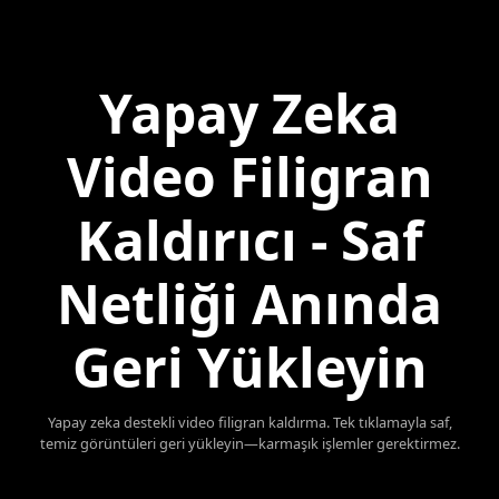
Yapay Zeka
Video Filigran
Kaldırıcı - Saf
Netliği Anında
Geri Yükleyin
Yapay zeka destekli video filigran kaldırma. Tek tıklamayla saf,
temiz görüntüleri geri yükleyin—karmaşık işlemler gerektirmez.