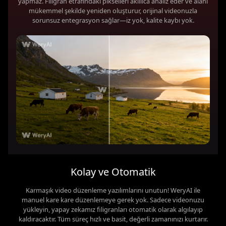
yapmaz. Filigran etrafındaki pikselleri akıllıca analiz eder ve alanı
mükemmel şekilde yeniden oluşturur, orijinal videonuzla
sorunsuz entegrasyon sağlar—iz yok, kalite kaybı yok.
Kolay ve Otomatik
Karmaşık video düzenleme yazılımlarını unutun! WeryAI ile
manuel kare kare düzenlemeye gerek yok. Sadece videonuzu
yükleyin, yapay zekamız filigranları otomatik olarak algılayıp
kaldıracaktır. Tüm süreç hızlı ve basit, değerli zamanınızı kurtarır.