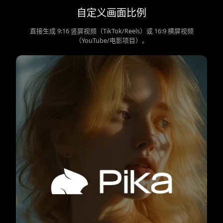
自定义画面比例
直接生成 9:16 竖屏视频（TikTok/Reels）或 16:9 横屏视频
（YouTube/电影项目）。