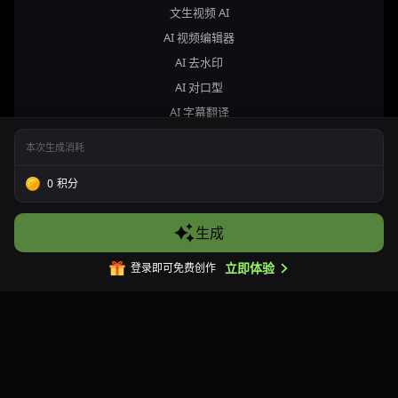
文生视频 AI
AI 视频编辑器
AI 去水印
AI 对口型
AI 字幕翻译
AI 视频动漫转换器
本次生成消耗
视频增强
0
积分
AI 字幕擦除
视频背景去除
生成
AI 视频延长器
AI 视频动作模仿
立即体验
登录即可免费创作
图像工具
AI 图像生成器
图片反推提示词插件
图生图 AI