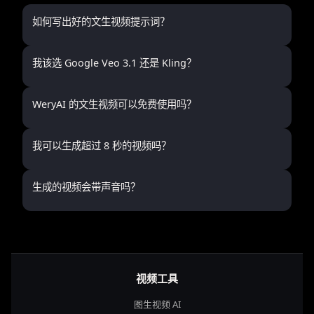
如何写出好的文生视频提示词？
我该选 Google Veo 3.1 还是 Kling？
WeryAI 的文生视频可以免费使用吗？
我可以生成超过 8 秒的视频吗？
生成的视频会带声音吗？
视频工具
图生视频 AI