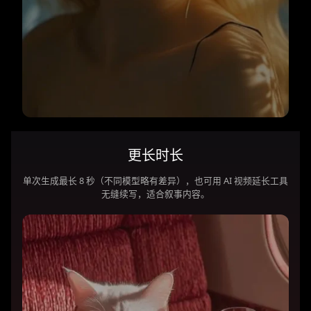
更长时长
单次生成最长 8 秒（不同模型略有差异），也可用 AI 视频延长工具
无缝续写，适合叙事内容。