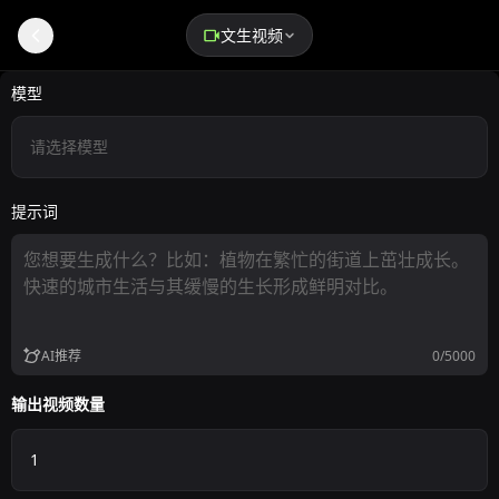
文生视频
免费 AI 文生视频生成器
模型
请选择模型
提示词
AI推荐
0/5000
输出视频数量
1