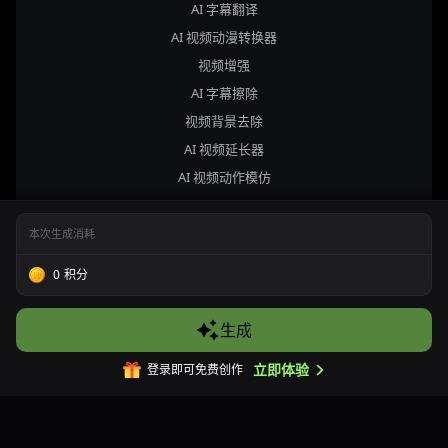
AI 字幕翻译
AI 视频动漫转换器
视频增强
AI 字幕擦除
视频背景去除
AI 视频延长器
AI 视频动作模仿
图像工具
本次生成消耗
AI 图像生成器
0
积分
图片反推提示词插件
图生图 AI
生成
AI 图片背景更换器
立即体验
登录即可免费创作
AI 图像尺寸调整器
AI 图片翻译
AI 图像增强