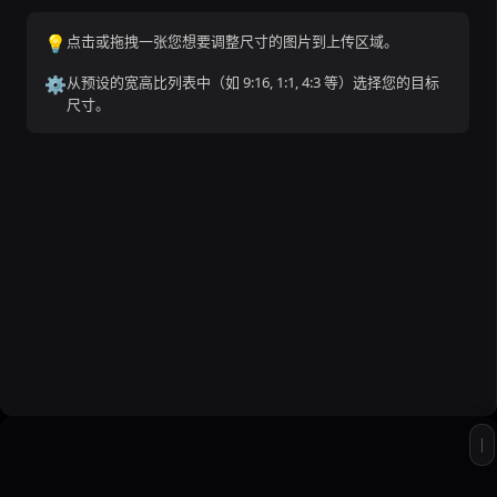
💡
点击或拖拽一张您想要调整尺寸的图片到上传区域。
⚙️
从预设的宽高比列表中（如 9:16, 1:1, 4:3 等）选择您的目标
尺寸。