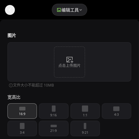
编辑工具
AI 图像尺寸调整器
图片
点击上传图片
文件大小不能超过 10MB
宽高比
16:9
4:3
9:16
1:1
21:9
3:4
9:21