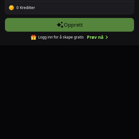
0
Kreditter
AI videoredigering
AI Vannmerkefjernelse
Opprett
AI Video Leppesynkronisering
AI-oversettelse av undertekster
Prøv nå
Logg inn for å skape gratis
AI video-til-anime-omformer
Videooppskalerer
AI-sletting av undertekster
Videobakgrunnsfjerner
AI video-utvider
AI video-bevegelsesimitasjon
Bildeverktøy
AI bildegenerator
AI Prompt Reverse-plugin
Bilde til bilde AI