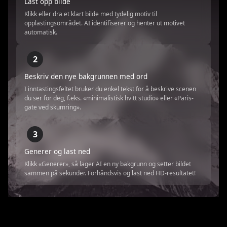
Last opp bilde
Klikk eller dra et klart bilde med tydelig motiv til
opplastingsområdet. AI identifiserer og henter ut motivet
automatisk.
2
Beskriv den nye bakgrunnen med ord
I inntastingsfeltet bruker du enkel tekst for å beskrive scenen
du ser for deg, f.eks. «minimalistisk hvitt studio» eller «Paris-
gate ved skumring».
3
Generer og last ned
Klikk «Generer», så lager AI en ny bakgrunn og setter bildet
sammen på sekunder. Forhåndsvis og last ned HD-resultatet!