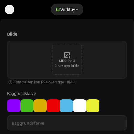
Verktøy
Gratis AI Bakgrunnsbytter for Bilder
Bilde
Klikk for å
laste opp bilde
Filstørrelsen kan ikke overstige 10MB
Baggrundsfarve