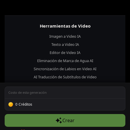
Herramientas de Video
Imagen a Video IA
Texto a Video IA
Editor de Video IA
Eliminación de Marca de Agua AI
Sincronización de Labios en Video AI
AI Traducción de Subtítulos de Video
Convertidor de Video a Anime con IA
Costo de esta generación
AI Mejora de Calidad de Video
AI Eliminador de Subtítulos
0
Créditos
Eliminador de Fondo de Video
Extensor de Video con IA
Crear
Imitación de Movimiento de Video con IA