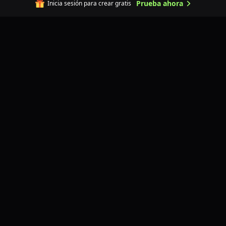
Prueba ahora
Inicia sesión para crear gratis
Herramientas de Imagen
Generador de Imágenes IA
Complemento de ingeniería inversa de
prompts de IA
Imagen a Imagen IA
Cambiador de Fondo IA
Ajustador de Tamaño de Imagen IA
Traducción de Imagen AI
Mejorador de Imágenes IA
Inversión de Prompt de Imagen
Eliminar texto de imagen con IA
Restauración de Fotos AI
Eliminación de fondo de imagen con IA
Extensor de Imagen IA
Modelos de Video