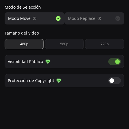
Modo de Selección
Modo Move
Modo Replace
Tamaño del Video
480p
580p
720p
Visibilidad Pública
Visibilida
Protección de Copyright
Protecció