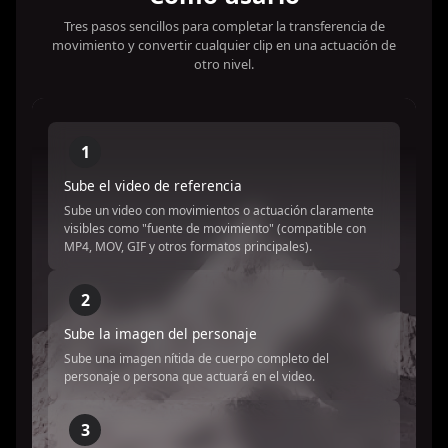
Tres pasos sencillos para completar la transferencia de
movimiento y convertir cualquier clip en una actuación de
otro nivel.
1
Sube el video de referencia
Sube un video con movimientos o actuación claramente
visibles como "fuente de movimiento" (compatible con
MP4, MOV, GIF y otros formatos principales).
2
Sube la imagen del personaje
Sube una imagen nítida de cuerpo completo del
personaje o persona que actuará en el video.
3