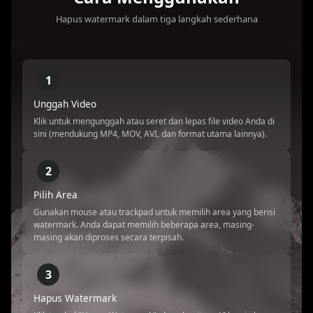
Hapus watermark dalam tiga langkah sederhana
1
Unggah Video
Klik untuk mengunggah atau seret dan lepas file video Anda di
sini (mendukung MP4, MOV, AVI, dan format utama lainnya).
2
Pilih Area
Gunakan mouse atau trackpad untuk memilih area yang berisi
watermark. Anda dapat memilih beberapa area, masing-
masing akan diproses secara terpisah.
3
Hapus Watermark