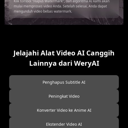
Klik tombol "Hapus Watermark", dan algoritma AI kami akan
mulai memproses video Anda. Setelah selesai, Anda dapat
mengunduh video bebas watermark.
Jelajahi Alat Video AI Canggih
Lainnya dari WeryAI
Penghapus Subtitle AI
Peningkat Video
Konverter Video ke Anime AI
Ekstender Video AI