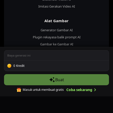
Imitasi Gerakan Video AI
Alat Gambar
Generator Gambar AI
Plugin rekayasa balik prompt AI
Gambar ke Gambar AI
Pengubah Latar Belakang AI
Biaya generasi ini
Pengubah Ukuran Gambar AI
Terjemahan Gambar AI
0
Kredit
Peningkat Gambar AI
Buat
Inversi Prompt Gambar
Hapus teks dari gambar dengan AI
Coba sekarang
Masuk untuk membuat gratis
Restorasi Foto
Penghapus latar belakang gambar AI
AI Image Extender