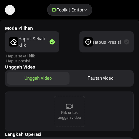
Toolkit Editor
Penghapus Watermark Video AI Online Gratis
Mode Pilihan
Hapus Sekali
Hapus Presisi
Klik
Hapus sekali klik
Hapus presisi
Unggah Video
Unggah Video
Tautan video
Klik untuk
unggah video
Langkah Operasi