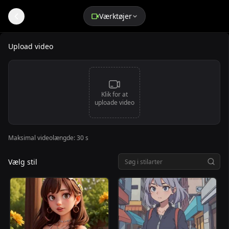
Værktøjer
AI video til anime - Skift video til animeret stil
Upload video
Klik for at
uploade video
Maksimal videolængde: 30 s
Vælg stil