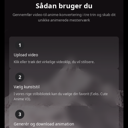
Sådan bruger du
Gennemfør video-til-anime-konvertering i tre trin og skab dit
unikke animerede mesterværk
1
Upload video
Klik eller træk det virkelige videoklip, du vil stilisere.
2
Vælg kunststil
I vores rige stilbibliotek kan du vælge din favorit (f.eks. Cute
Anime V3).
3
Generér og download animation