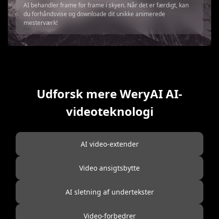
AI behandler frame for frame i skyen. Når det er færdigt, kan
du forhåndsvise og downloade dit unikke animerede
mesterværk!
Udforsk mere WeryAI AI-
videoteknologi
AI video-extender
Video ansigtsbytte
AI sletning af undertekster
Video-forbedrer