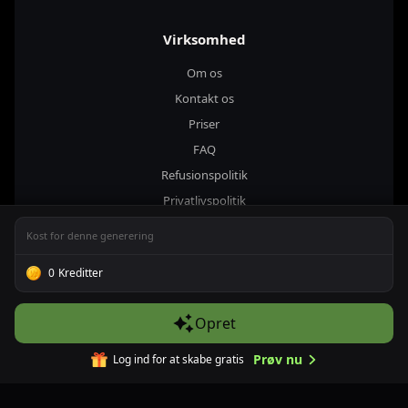
Virksomhed
Om os
Kontakt os
Priser
FAQ
Refusionspolitik
Privatlivspolitik
Vilkår og betingelser
Kost for denne generering
politik for acceptabel brug
0
Kreditter
Blog
Opret
Download fra
App Store
Prøv nu
Log ind for at skabe gratis
Download fra
Google Play