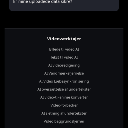
Er mine uploadede data sikre?
Videoværktøjer
Billede til video AI
Tekst til video AI
AI videoredigering
AI Vandmærkefjernelse
AI Video Læbesynkronisering
AI oversættelse af undertekster
AI video-til-anime konverter
Video-forbedrer
AI sletning af undertekster
Video baggrundsfjerner