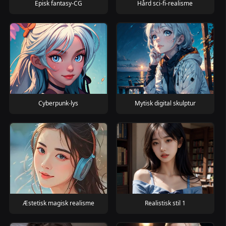
Episk fantasy-CG
Hård sci-fi-realisme
Cyberpunk-lys
Mytisk digital skulptur
Æstetisk magisk realisme
Realistisk stil 1