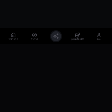
หน้าแรก
สำรวจ
ชุดเครื่องมือ
ฉัน
เครื่องมือวิดีโอ
รูปภาพเป็นวิดีโอ AI
ข้อความเป็นวิดีโอ AI
ตัดต่อวิดีโอ AI
AI ลบลายน้ำ
AI ซิงค์ปากในวิดีโอ
แปลคำบรรยาย AI
ตัวแปลงวิดีโอเป็นอนิเมะ AI