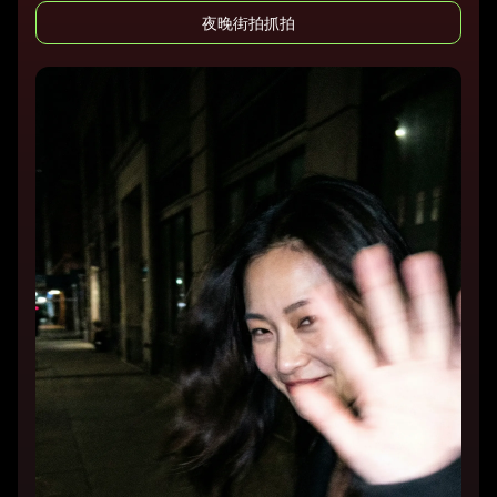
夜晚街拍抓拍