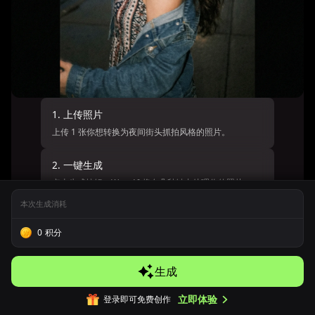
1. 上传照片
上传 1 张你想转换为夜间街头抓拍风格的照片。
2. 一键生成
点击生成按钮，WeryAI 将在几秒钟内处理你的照片。
本次生成消耗
3. 下载与分享
0
积分
预览生成的夜间街头抓拍照片，满意后即可下载或分享。
生成
夜晚街拍抓拍
立即体验
登录即可免费创作