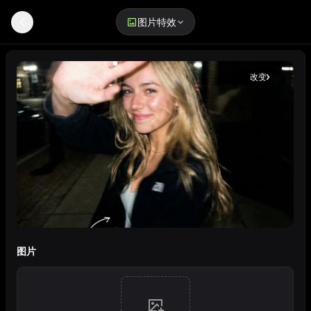
图片特效
AI 夜间街头抓拍生成器
改变
夜晚街拍抓拍
图片