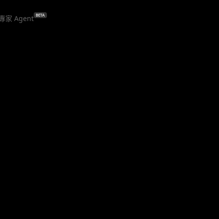
BETA
專家 Agent