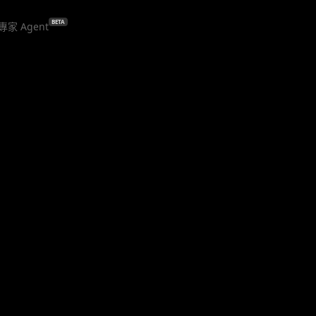
BETA
專家 Agent