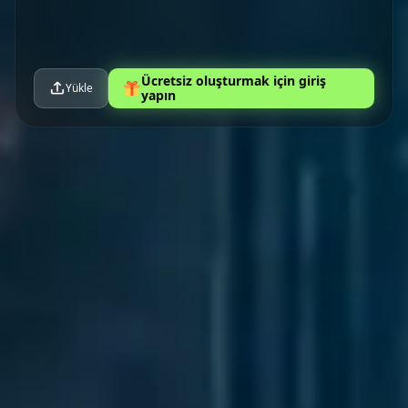
Ücretsiz oluşturmak için giriş
Yükle
yapın