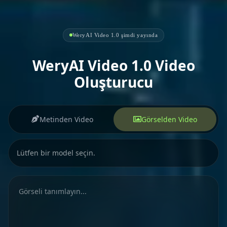
WeryAI Video 1.0 şimdi yayında
WeryAI Video 1.0 Video
Oluşturucu
Metinden Video
Görselden Video
Lütfen bir model seçin.