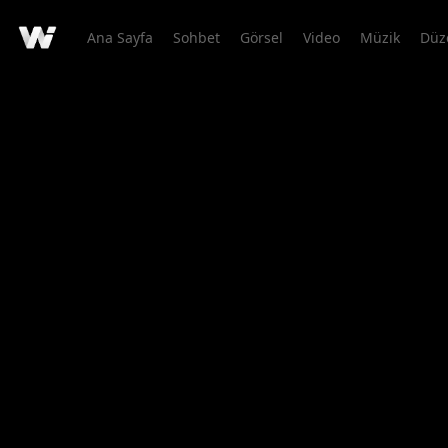
Ana Sayfa
Sohbet
Görsel
Video
Müzik
Düz
Kreasyon detayı