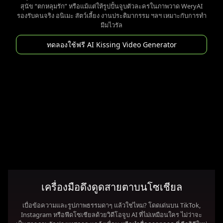
สุนัข “ตกหลุมรัก” หรือแม้แต่ให้รูปปั้นจูบตัวละครในภาพวาด WeryAI
รองรับคนจริง อนิเมะ สัตว์เลี้ยง งานประติมากรรม ฯลฯ เหมาะกับการทำ
มีมไวรัล
ทดลองใช้ฟรี AI Kissing Video Generator
เครื่องมือดึงดูดสายตาบนโซเชียล
เบื่อข้อความและรูปภาพธรรมดาๆ แล้วใช่ไหม? โดดเด่นบน TikTok,
Instagram หรือฟีดโซเชียลด้วยวิดีโอจูบ AI ที่ไม่เหมือนใคร ไม่ว่าจะ