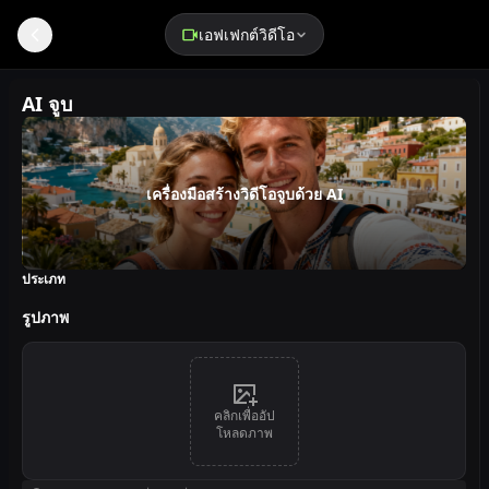
เอฟเฟกต์วิดีโอ
AI จูบ
เครื่องมือสร้างวิดีโอจูบด้วย AI
ประเภท
รูปภาพ
คลิกเพื่ออัป
โหลดภาพ