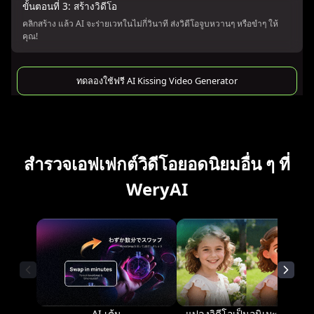
ขั้นตอนที่ 3: สร้างวิดีโอ
คลิกสร้าง แล้ว AI จะร่ายเวทในไม่กี่วินาที ส่งวิดีโอจูบหวานๆ หรือขำๆ ให้
คุณ!
ทดลองใช้ฟรี AI Kissing Video Generator
สำรวจเอฟเฟกต์วิดีโอยอดนิยมอื่น ๆ ที่
WeryAI
AI เต้น
แปลงวิดีโอเป็นอนิเมะด้วย AI