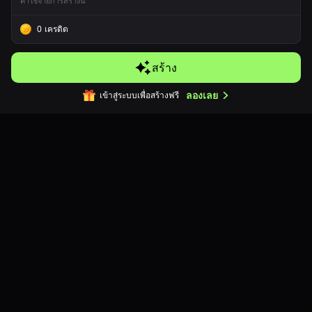
ค่าใช้จ่ายการสร้างนี้
0
เครดิต
สร้าง
ลองเลย
เข้าสู่ระบบเพื่อสร้างฟรี
เครื่องมือสร้างรูปโปรไฟล์สไตล์บล็อก
Minecraft
อัปโหลดรูปถ่าย แล้ว AI จะเปลี่ยนให้เป็นตัวละครสไตล์พิกเซลบล็อก
Minecraft สุดคลาสสิก พาคุณเข้าสู่โลกแห่งพิกเซลที่เต็มไปด้วย
จินตนาการ