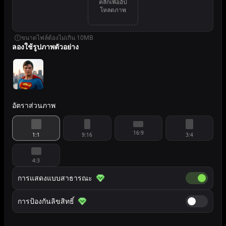
คลิกเพื่ออัป
โหลดภาพ
ขนาดไฟล์ต้องไม่เกิน 10MB
ลองใช้รูปภาพตัวอย่าง
อัตราส่วนภาพ
16:9
1:1
9:16
3:4
4:3
การแสดงแบบสาธารณะ
การแสดงแ
การป้องกันลิขสิทธิ์
การป้องกันล