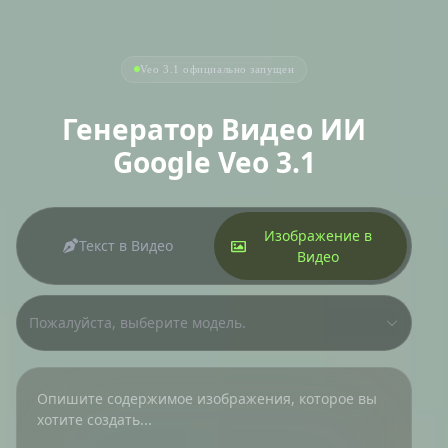
Veo 3.1 официально запущен
Генератор Видео ИИ
Google Veo 3.1
Изображение в
Текст в Видео
Видео
Пожалуйста, выберите модель.