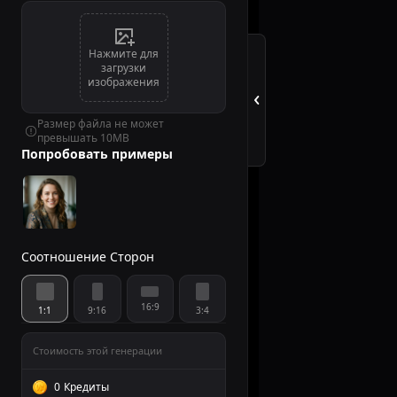
сердце» ко Дню
Нажмите для
святого
загрузки
изображения
Валентина
Размер файла не может
превышать 10MB
Попробовать примеры
Соотношение Сторон
16:9
1:1
9:16
3:4
Стоимость этой генерации
4:3
0
Кредиты
Публичная