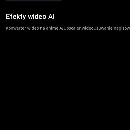
Efekty wideo AI
Konwerter wideo na anime AI
Upscaler wideo
Usuwanie napisów