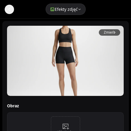
Efekty zdjęć
Generator półrealistycznych cyfrowych awatarów 3D
Zmień
Prezentacja półrealistycznego awatara
Obraz
3D