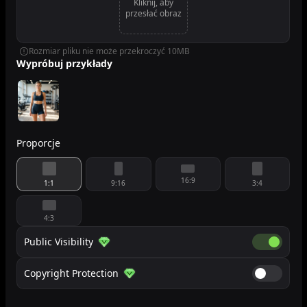
Kliknij, aby
przesłać obraz
Rozmiar pliku nie może przekroczyć 10MB
Wypróbuj przykłady
Proporcje
16:9
1:1
9:16
3:4
4:3
Public Visibility
Public Visib
Copyright Protection
Copyright 