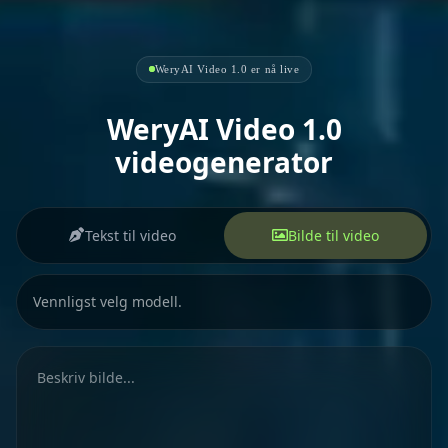
WeryAI Video 1.0 er nå live
WeryAI Video 1.0
videogenerator
Tekst til video
Bilde til video
Vennligst velg modell.