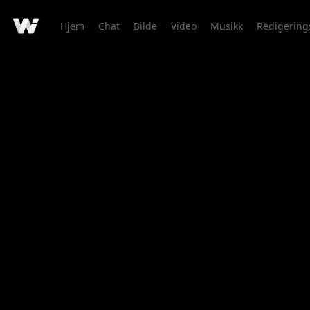
Hjem
Chat
Bilde
Video
Musikk
Redigering
Kreasjonsdetaljer