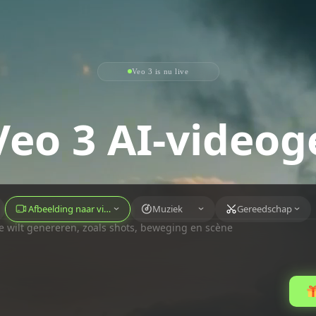
Veo 3 is nu live
Veo 3 AI-videog
Afbeelding naar video
Muziek
Gereedschap