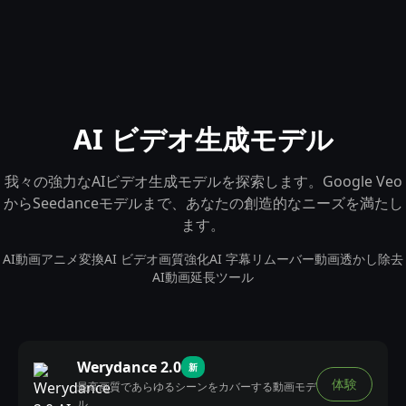
AI ビデオ生成モデル
我々の強力なAIビデオ生成モデルを探索します。Google Veo
からSeedanceモデルまで、あなたの創造的なニーズを満たし
ます。
AI動画アニメ変換
AI ビデオ画質強化
AI 字幕リムーバー
動画透かし除去
AI動画延長ツール
Werydance 2.0
新
体験
最高画質であらゆるシーンをカバーする動画モデ
ル