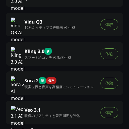
Vidu Q3
体験
16秒ネイティブ音声動画 AI 生成
Kling 3.0
新
体験
スマート絵コンテ AI 動画生成
Sora 2
新
音声
体験
現実世界と音声を高精度にシミュレーション
Veo 3.1
体験
映像のリアリティと音声同期を強化