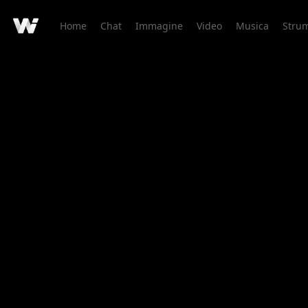
Home
Chat
Immagine
Video
Musica
Strum
Dettaglio Creazione