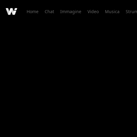
Home
Chat
Immagine
Video
Musica
Strum
Dettaglio Creazione