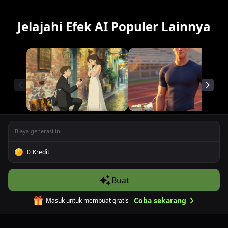
Jelajahi Efek AI Populer Lainnya
Filter AI Ghibli
Generator AI Pixar
Biaya generasi ini
0
Kredit
Pertanyaan Umum (FAQ)
Buat
Coba sekarang
Masuk untuk membuat gratis
Apa itu Generator Miniatur Home Office 3D AI?