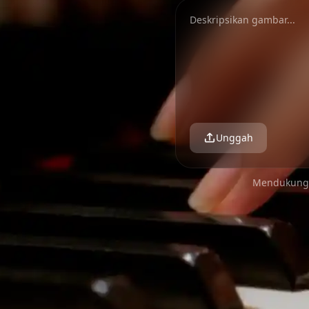
Unggah
Mendukung f