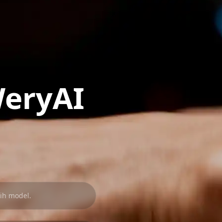
eryAI
lih model.