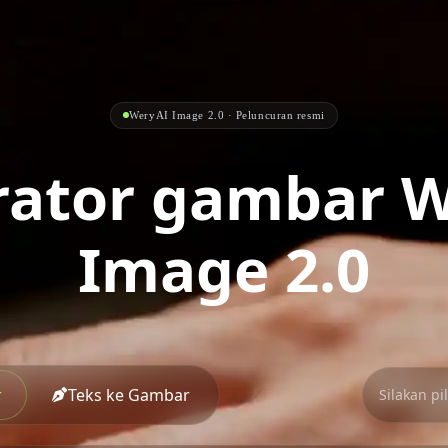
WeryAI Image 2.0 · Peluncuran resmi
rator gambar W
Image 2.0
r
Teks ke Gambar
Silakan pi