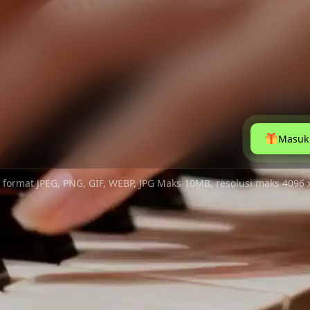
Masuk 
ormat JPEG, PNG, GIF, WEBP, JPG Maks 10MB, resolusi maks 4096 x