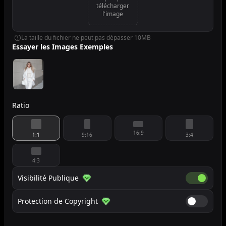
télécharger
l'image
La taille du fichier ne peut pas dépasser 10MB
Essayer les Images Exemples
Ratio
16:9
1:1
9:16
3:4
4:3
Visibilité Publique
Visibilité 
Protection de Copyright
Protection