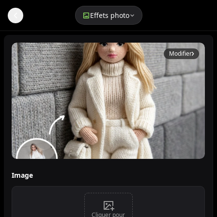
Effets photo
Générateur d'art tricoté par IA
Modifier
Style Poupée Tricotée
Image
Cliquer pour