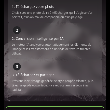
1. Téléchargez votre photo
Choisissez une photo claire à télécharger, qu'il s'agisse d'un
portrait, d'un animal de compagnie ou d'un paysage.
2
2. Conversion intelligente par IA
Le moteur IA analysera automatiquement les éléments de
l'image et les transformera en un style de texture tricotée
délicat.
3
3. Téléchargez et partagez
Prévisualisez l'image générée de style poupée tricotée, puis
téléchargez-la ou partagez-la avec vos amis si vous êtes
satisfait.