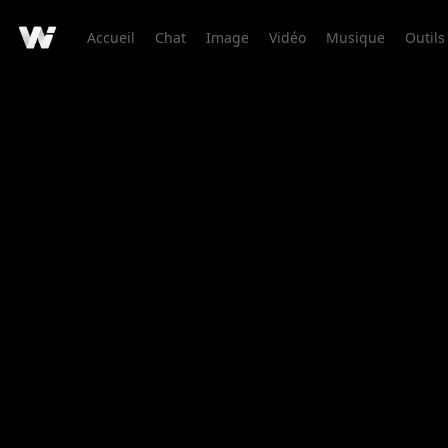
Accueil
Chat
Image
Vidéo
Musique
Outils
Détail de Création