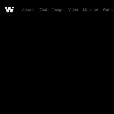
Accueil
Chat
Image
Vidéo
Musique
Outils
Détail de Création