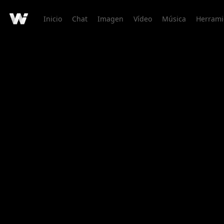
Inicio
Chat
Imagen
Vídeo
Música
Herrami
Detalle de Creación