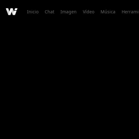
Inicio
Chat
Imagen
Vídeo
Música
Herrami
Detalle de Creación