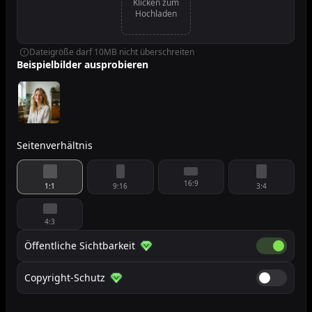
Klicken zum
Hochladen
Dateigröße darf 10MB nicht überschreiten
Beispielbilder ausprobieren
Seitenverhältnis
16:9
1:1
9:16
3:4
4:3
Öffentliche Sichtbarkeit
Öffentlich
Copyright-Schutz
Copyright