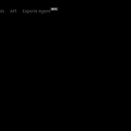
BETA
ols
API
Experte Agent