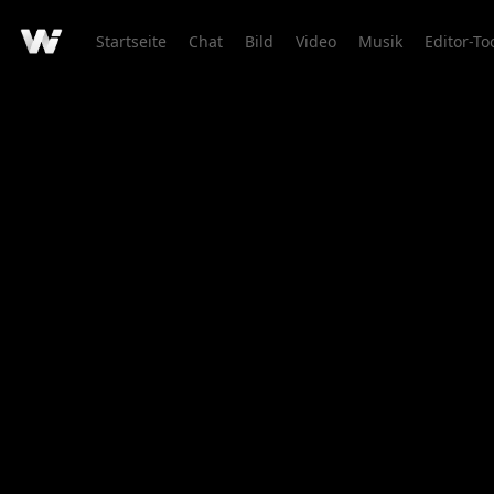
Startseite
Chat
Bild
Video
Musik
Editor-To
Kreationsdetail