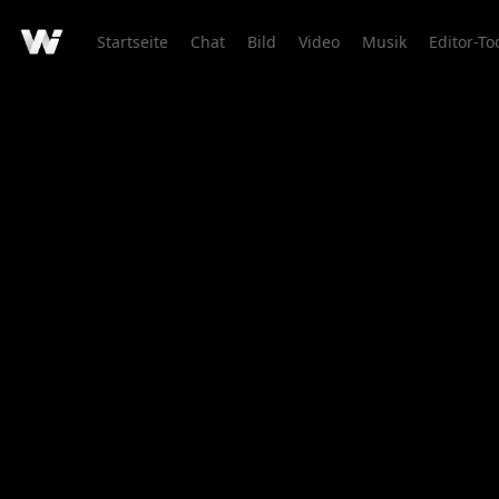
Startseite
Chat
Bild
Video
Musik
Editor-To
Kreationsdetail