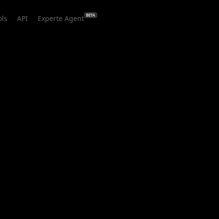
BETA
ols
API
Experte Agent