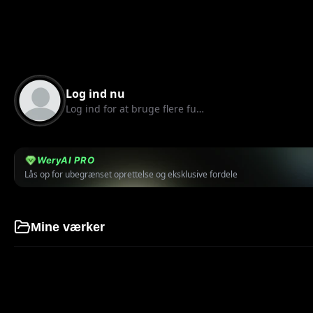
Mine kreationer
Log ind nu
Log ind for at bruge flere funktioner
WeryAI PRO
Lås op for ubegrænset oprettelse og eksklusive fordele
Mine værker