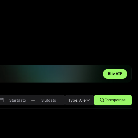
Bliv VIP
—
Type: Alle
Forespørgsel