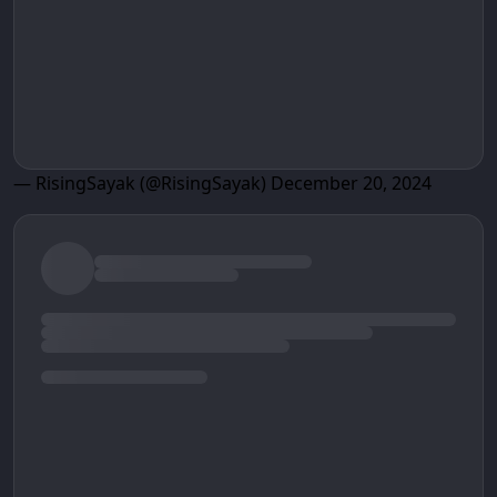
— RisingSayak (@RisingSayak)
December 20, 2024