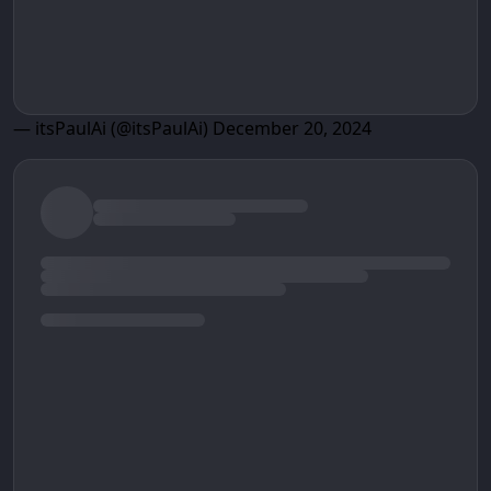
— itsPaulAi (@itsPaulAi)
December 20, 2024