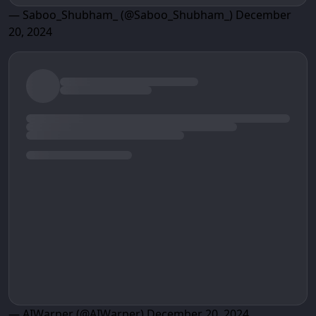
— Saboo_Shubham_ (@Saboo_Shubham_)
December
20, 2024
— AIWarper (@AIWarper)
December 20, 2024