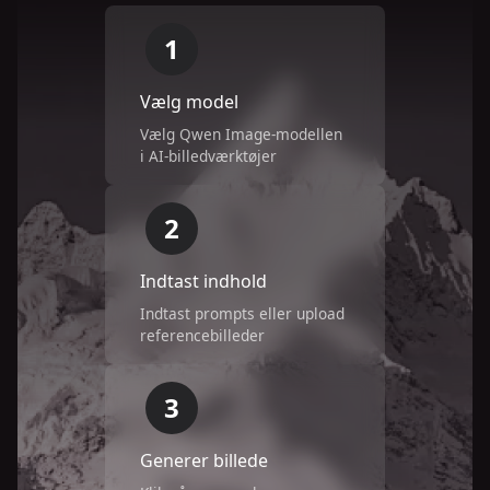
1
Vælg model
Vælg Qwen Image-modellen
i AI-billedværktøjer
2
Indtast indhold
Indtast prompts eller upload
referencebilleder
3
Generer billede