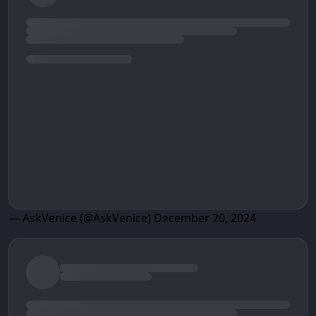
— AskVenice (@AskVenice)
December 20, 2024