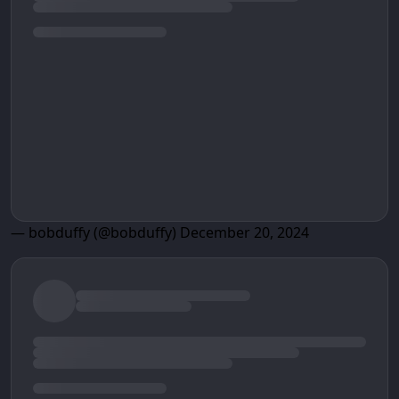
— bobduffy (@bobduffy)
December 20, 2024