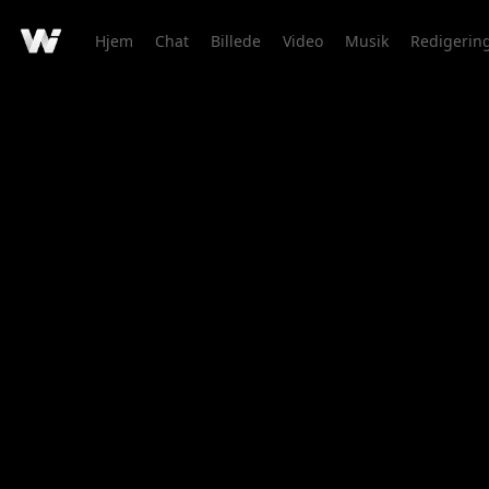
Hjem
Chat
Billede
Video
Musik
Redigerin
Kreationsdetaljer