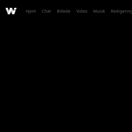
Hjem
Chat
Billede
Video
Musik
Redigerin
Kreationsdetaljer