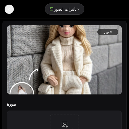
تأثيرات الصور
مولد صور AI بأسلوب الحياكة
تغيير
نمط دمية محبوكة
صورة